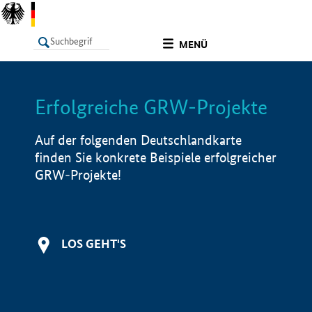
undefined
MENÜ
Erfolgreiche GRW-Projekte
LISTE
Filter
Info
Auf der folgenden Deutschlandkarte
finden Sie konkrete Beispiele erfolgreicher
GRW-Projekte!
LOS GEHT'S