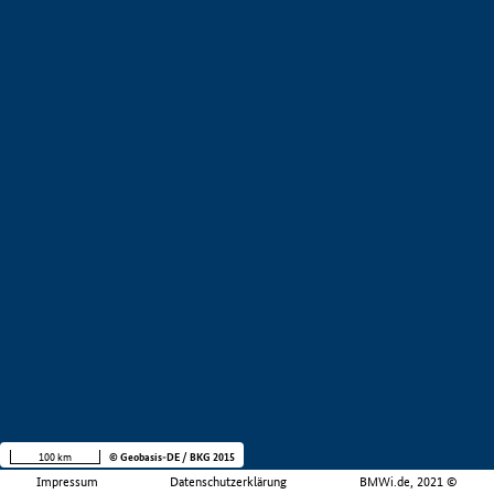
100 km
© Geobasis-DE / BKG 2015
Impressum
Datenschutzerklärung
BMWi.de, 2021 ©