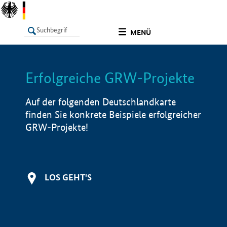
undefined
MENÜ
Erfolgreiche GRW-Projekte
LISTE
Filter
Info
Auf der folgenden Deutschlandkarte
finden Sie konkrete Beispiele erfolgreicher
GRW-Projekte!
LOS GEHT'S