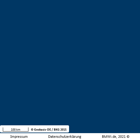
100 km
© Geobasis-DE / BKG 2015
Impressum
Datenschutzerklärung
BMWi.de, 2021 ©