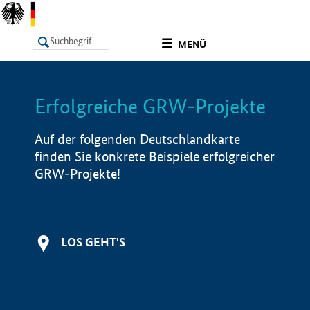
undefined
MENÜ
Erfolgreiche GRW-Projekte
LISTE
Filter
Info
Auf der folgenden Deutschlandkarte
finden Sie konkrete Beispiele erfolgreicher
GRW-Projekte!
LOS GEHT'S