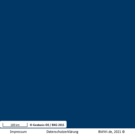
100 km
© Geobasis-DE / BKG 2015
Impressum
Datenschutzerklärung
BMWi.de, 2021 ©