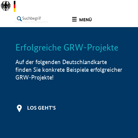
undefined
MENÜ
Erfolgreiche GRW-Projekte
LISTE
Filter
Info
Auf der folgenden Deutschlandkarte
finden Sie konkrete Beispiele erfolgreicher
GRW-Projekte!
LOS GEHT'S