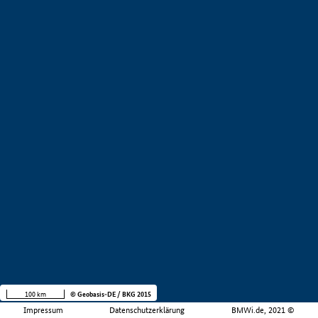
100 km
© Geobasis-DE / BKG 2015
Impressum
Datenschutzerklärung
BMWi.de, 2021 ©