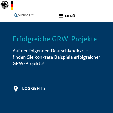
undefined
MENÜ
Erfolgreiche GRW-Projekte
LISTE
Filter
Info
Auf der folgenden Deutschlandkarte
finden Sie konkrete Beispiele erfolgreicher
GRW-Projekte!
LOS GEHT'S