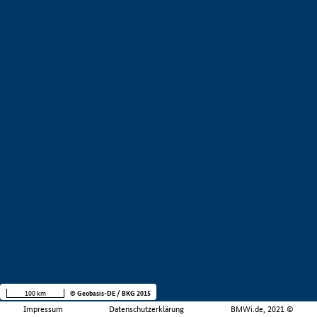
100 km
© Geobasis-DE / BKG 2015
Impressum
Datenschutzerklärung
BMWi.de, 2021 ©