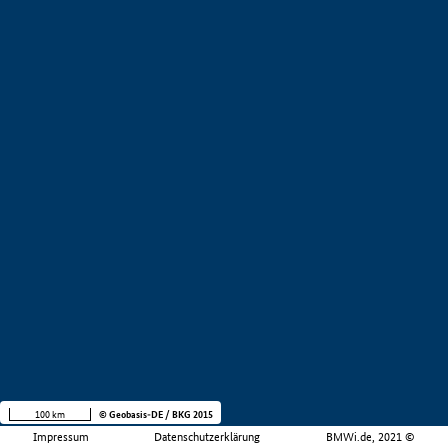
100 km
© Geobasis-DE / BKG 2015
Impressum
Datenschutzerklärung
BMWi.de, 2021 ©