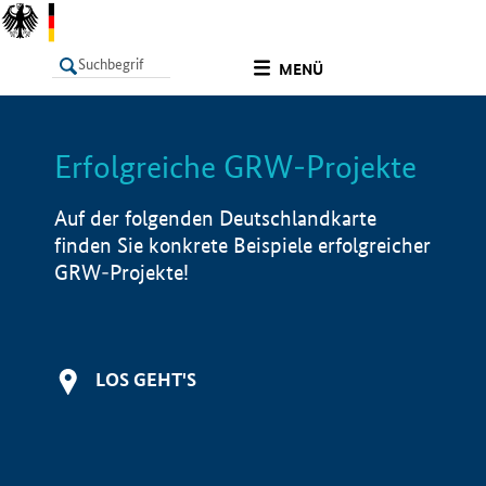
undefined
MENÜ
Erfolgreiche GRW-Projekte
LISTE
Filter
Info
Auf der folgenden Deutschlandkarte
finden Sie konkrete Beispiele erfolgreicher
GRW-Projekte!
LOS GEHT'S