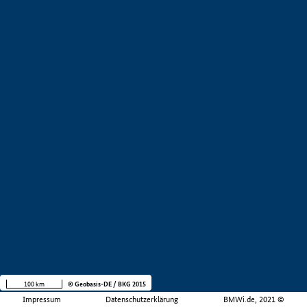
100 km
© Geobasis-DE / BKG 2015
Impressum
Datenschutzerklärung
BMWi.de, 2021 ©