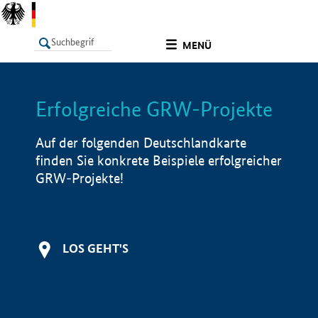
undefined
MENÜ
Erfolgreiche GRW-Projekte
LISTE
Filter
Info
Auf der folgenden Deutschlandkarte
finden Sie konkrete Beispiele erfolgreicher
GRW-Projekte!
LOS GEHT'S