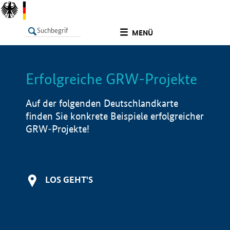
undefined
MENÜ
Erfolgreiche GRW-Projekte
LISTE
Filter
Info
Auf der folgenden Deutschlandkarte
finden Sie konkrete Beispiele erfolgreicher
GRW-Projekte!
LOS GEHT'S