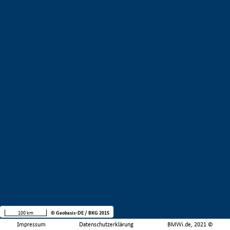
100 km
© Geobasis-DE / BKG 2015
Impressum
Datenschutzerklärung
BMWi.de, 2021 ©