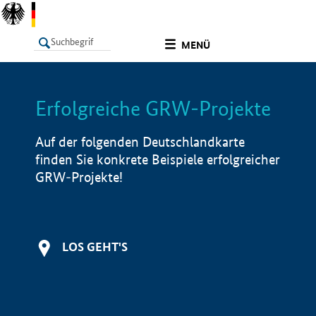
undefined
MENÜ
Erfolgreiche GRW-Projekte
LISTE
Filter
Info
Auf der folgenden Deutschlandkarte
finden Sie konkrete Beispiele erfolgreicher
GRW-Projekte!
LOS GEHT'S