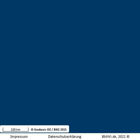
100 km
© Geobasis-DE / BKG 2015
Impressum
Datenschutzerklärung
BMWi.de, 2021 ©