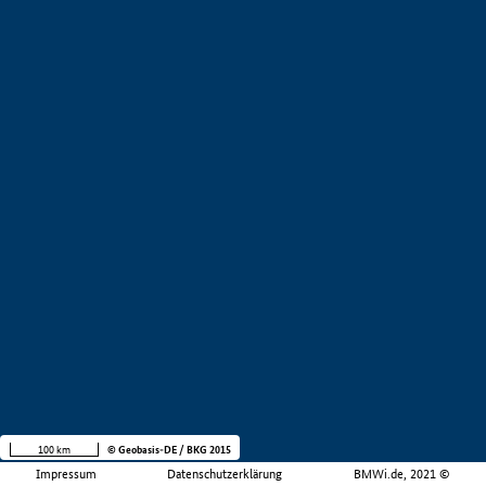
100 km
© Geobasis-DE / BKG 2015
Impressum
Datenschutzerklärung
BMWi.de, 2021 ©