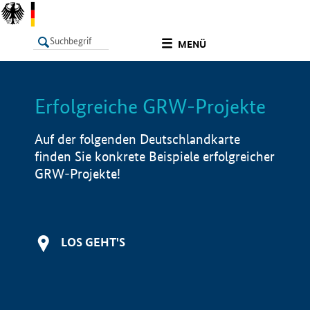
undefined
MENÜ
Erfolgreiche GRW-Projekte
LISTE
Filter
Info
Auf der folgenden Deutschlandkarte
finden Sie konkrete Beispiele erfolgreicher
GRW-Projekte!
LOS GEHT'S