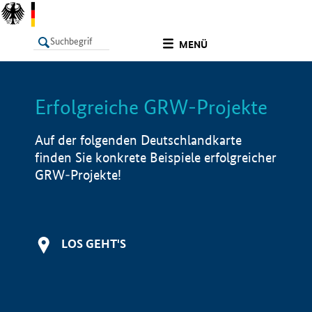
undefined
MENÜ
Erfolgreiche GRW-Projekte
LISTE
Filter
Info
Auf der folgenden Deutschlandkarte
finden Sie konkrete Beispiele erfolgreicher
GRW-Projekte!
LOS GEHT'S