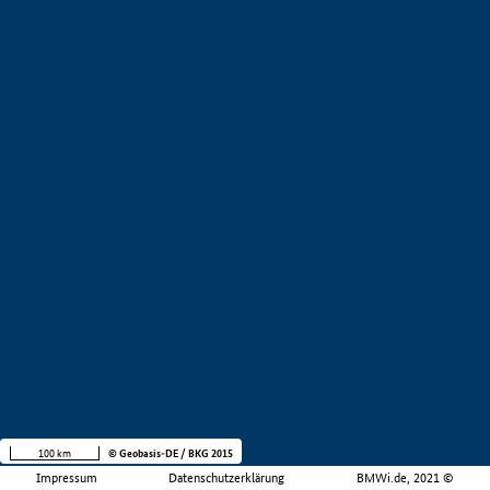
100 km
© Geobasis-DE / BKG 2015
Impressum
Datenschutzerklärung
BMWi.de, 2021 ©