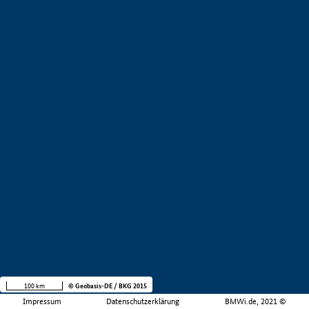
100 km
© Geobasis-DE / BKG 2015
Impressum
Datenschutzerklärung
BMWi.de, 2021 ©