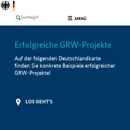
undefined
MENÜ
Erfolgreiche GRW-Projekte
LISTE
Filter
Info
Auf der folgenden Deutschlandkarte
finden Sie konkrete Beispiele erfolgreicher
GRW-Projekte!
LOS GEHT'S