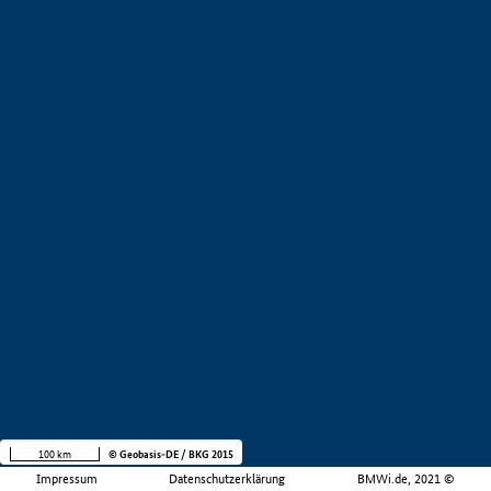
100 km
© Geobasis-DE / BKG 2015
Impressum
Datenschutzerklärung
BMWi.de, 2021 ©