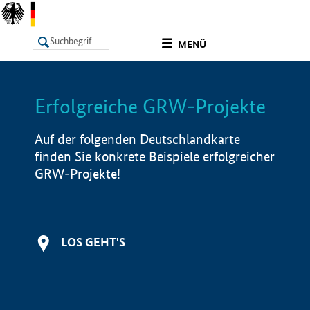
undefined
MENÜ
Erfolgreiche GRW-Projekte
LISTE
Filter
Info
Auf der folgenden Deutschlandkarte
finden Sie konkrete Beispiele erfolgreicher
GRW-Projekte!
LOS GEHT'S