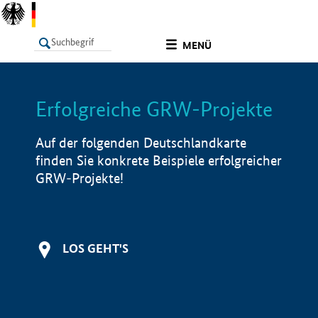
undefined
MENÜ
Erfolgreiche GRW-Projekte
LISTE
Filter
Info
Auf der folgenden Deutschlandkarte
finden Sie konkrete Beispiele erfolgreicher
GRW-Projekte!
LOS GEHT'S