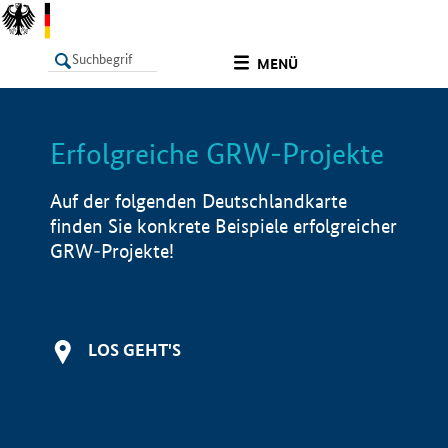
undefined
MENÜ
Erfolgreiche GRW-Projekte
LISTE
Filter
Info
Auf der folgenden Deutschlandkarte
finden Sie konkrete Beispiele erfolgreicher
GRW-Projekte!
LOS GEHT'S