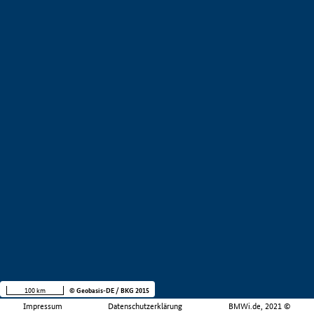
100 km
© Geobasis-DE / BKG 2015
Impressum
Datenschutzerklärung
BMWi.de, 2021 ©