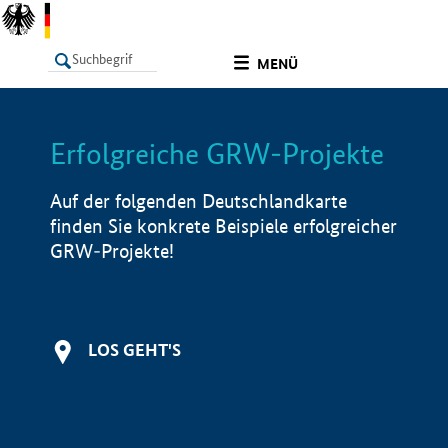
undefined
MENÜ
Erfolgreiche GRW-Projekte
LISTE
Filter
Info
Auf der folgenden Deutschlandkarte
finden Sie konkrete Beispiele erfolgreicher
GRW-Projekte!
LOS GEHT'S