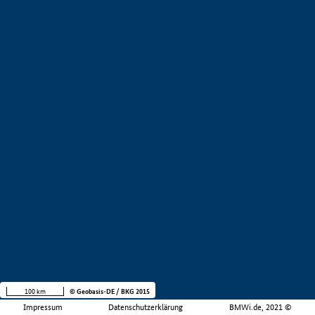
100 km
© Geobasis-DE / BKG 2015
Impressum
Datenschutzerklärung
BMWi.de, 2021 ©