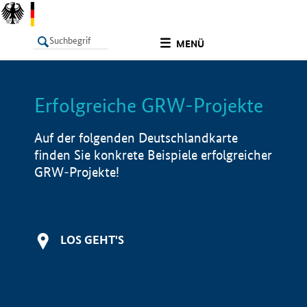
undefined
MENÜ
Erfolgreiche GRW-Projekte
LISTE
Filter
Info
Auf der folgenden Deutschlandkarte
finden Sie konkrete Beispiele erfolgreicher
GRW-Projekte!
LOS GEHT'S