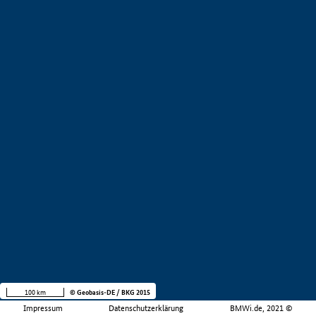
100 km
© Geobasis-DE / BKG 2015
Impressum
Datenschutzerklärung
BMWi.de, 2021 ©