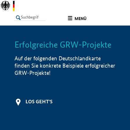
undefined
MENÜ
Erfolgreiche GRW-Projekte
LISTE
Filter
Info
Auf der folgenden Deutschlandkarte
finden Sie konkrete Beispiele erfolgreicher
GRW-Projekte!
LOS GEHT'S