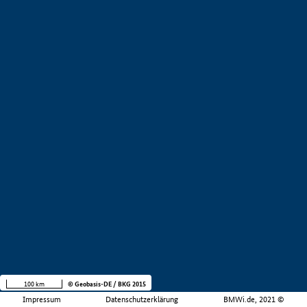
100 km
© Geobasis-DE / BKG 2015
Impressum
Datenschutzerklärung
BMWi.de, 2021 ©