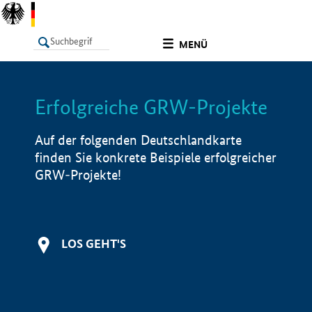
undefined
MENÜ
Erfolgreiche GRW-Projekte
LISTE
Filter
Info
Auf der folgenden Deutschlandkarte
finden Sie konkrete Beispiele erfolgreicher
GRW-Projekte!
LOS GEHT'S