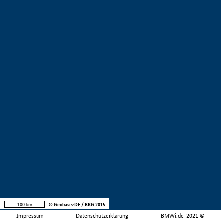
100 km
© Geobasis-DE / BKG 2015
Impressum
Datenschutzerklärung
BMWi.de, 2021 ©