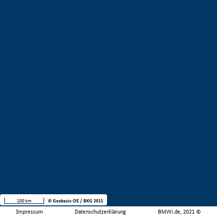
100 km
© Geobasis-DE / BKG 2015
Impressum
Datenschutzerklärung
BMWi.de, 2021 ©