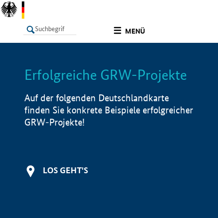
undefined
MENÜ
Erfolgreiche GRW-Projekte
LISTE
Filter
Info
Auf der folgenden Deutschlandkarte
finden Sie konkrete Beispiele erfolgreicher
GRW-Projekte!
LOS GEHT'S