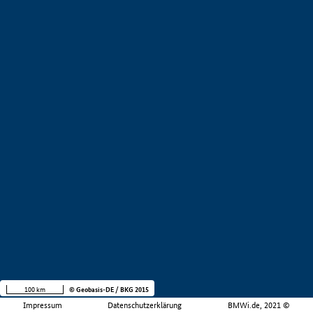
100 km
© Geobasis-DE / BKG 2015
Impressum
Datenschutzerklärung
BMWi.de, 2021 ©