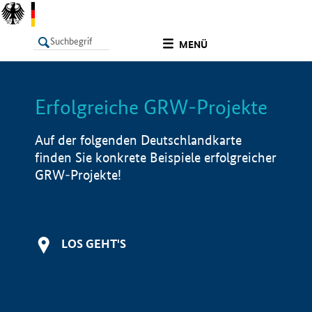
undefined
MENÜ
Erfolgreiche GRW-Projekte
LISTE
Filter
Info
Auf der folgenden Deutschlandkarte
finden Sie konkrete Beispiele erfolgreicher
GRW-Projekte!
LOS GEHT'S