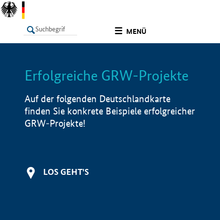
undefined
MENÜ
Erfolgreiche GRW-Projekte
LISTE
Filter
Info
Auf der folgenden Deutschlandkarte
finden Sie konkrete Beispiele erfolgreicher
GRW-Projekte!
LOS GEHT'S