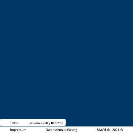
100 km
© Geobasis-DE / BKG 2015
Impressum
Datenschutzerklärung
BMWi.de, 2021 ©