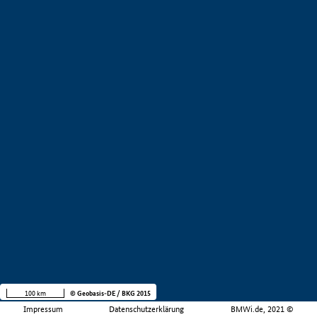
100 km
© Geobasis-DE / BKG 2015
Impressum
Datenschutzerklärung
BMWi.de, 2021 ©