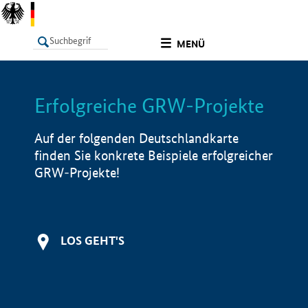
undefined
MENÜ
Erfolgreiche GRW-Projekte
LISTE
Filter
Info
Auf der folgenden Deutschlandkarte
finden Sie konkrete Beispiele erfolgreicher
GRW-Projekte!
LOS GEHT'S