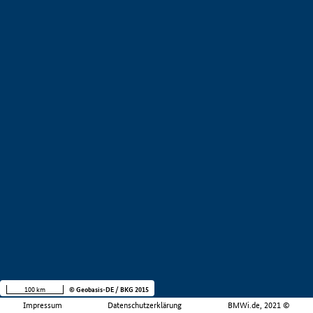
100 km
© Geobasis-DE / BKG 2015
Impressum
Datenschutzerklärung
BMWi.de, 2021 ©