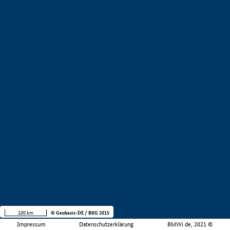
100 km
© Geobasis-DE / BKG 2015
Impressum
Datenschutzerklärung
BMWi.de, 2021 ©