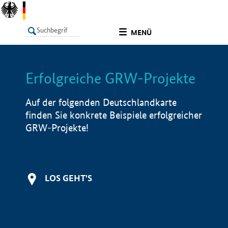
undefined
MENÜ
Erfolgreiche GRW-Projekte
LISTE
Filter
Info
Auf der folgenden Deutschlandkarte
finden Sie konkrete Beispiele erfolgreicher
GRW-Projekte!
LOS GEHT'S