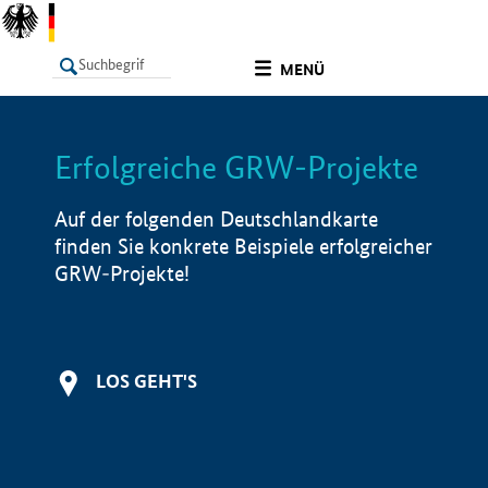
undefined
MENÜ
Erfolgreiche GRW-Projekte
LISTE
Filter
Info
Auf der folgenden Deutschlandkarte
finden Sie konkrete Beispiele erfolgreicher
GRW-Projekte!
LOS GEHT'S