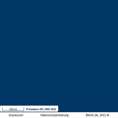
100 km
© Geobasis-DE / BKG 2015
Impressum
Datenschutzerklärung
BMWi.de, 2021 ©