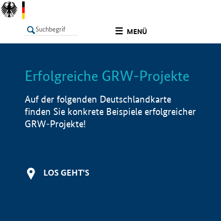
undefined
MENÜ
Erfolgreiche GRW-Projekte
LISTE
Filter
Info
Auf der folgenden Deutschlandkarte
finden Sie konkrete Beispiele erfolgreicher
GRW-Projekte!
LOS GEHT'S