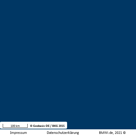
100 km
© Geobasis-DE / BKG 2015
Impressum
Datenschutzerklärung
BMWi.de, 2021 ©