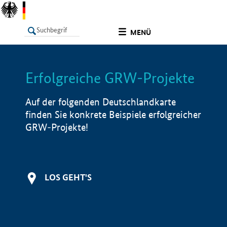
undefined
MENÜ
Erfolgreiche GRW-Projekte
LISTE
Filter
Info
Auf der folgenden Deutschlandkarte
finden Sie konkrete Beispiele erfolgreicher
GRW-Projekte!
LOS GEHT'S