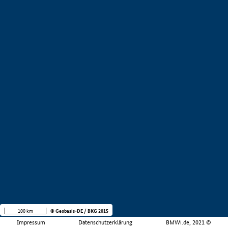
100 km
© Geobasis-DE / BKG 2015
Impressum
Datenschutzerklärung
BMWi.de, 2021 ©