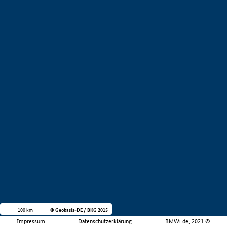
100 km
© Geobasis-DE / BKG 2015
Impressum
Datenschutzerklärung
BMWi.de, 2021 ©