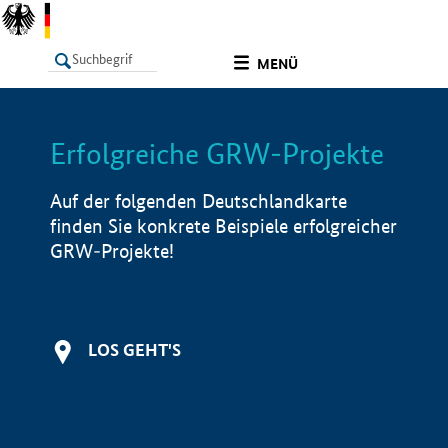
undefined
MENÜ
Erfolgreiche GRW-Projekte
LISTE
Filter
Info
Auf der folgenden Deutschlandkarte
finden Sie konkrete Beispiele erfolgreicher
GRW-Projekte!
LOS GEHT'S