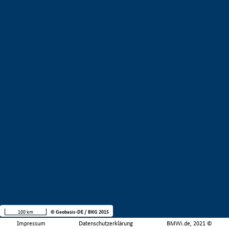
100 km
© Geobasis-DE / BKG 2015
Impressum
Datenschutzerklärung
BMWi.de, 2021 ©