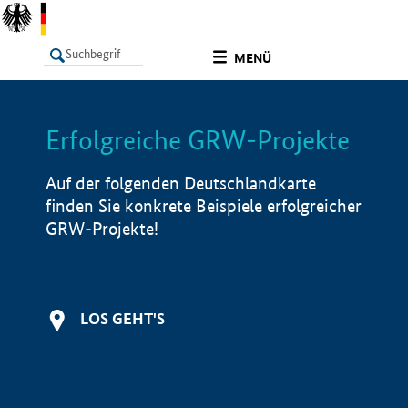
undefined
MENÜ
Erfolgreiche GRW-Projekte
LISTE
Filter
Info
Auf der folgenden Deutschlandkarte
finden Sie konkrete Beispiele erfolgreicher
GRW-Projekte!
LOS GEHT'S