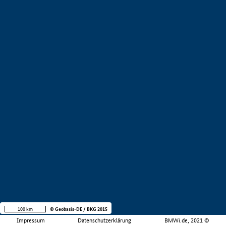
100 km
© Geobasis-DE / BKG 2015
Impressum
Datenschutzerklärung
BMWi.de, 2021 ©