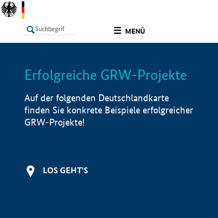
undefined
MENÜ
Erfolgreiche GRW-Projekte
LISTE
Filter
Info
Auf der folgenden Deutschlandkarte
finden Sie konkrete Beispiele erfolgreicher
GRW-Projekte!
LOS GEHT'S