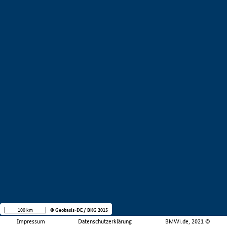
100 km
© Geobasis-DE / BKG 2015
Impressum
Datenschutzerklärung
BMWi.de, 2021 ©