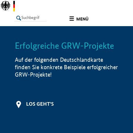
undefined
MENÜ
Erfolgreiche GRW-Projekte
LISTE
Filter
Info
Auf der folgenden Deutschlandkarte
finden Sie konkrete Beispiele erfolgreicher
GRW-Projekte!
LOS GEHT'S