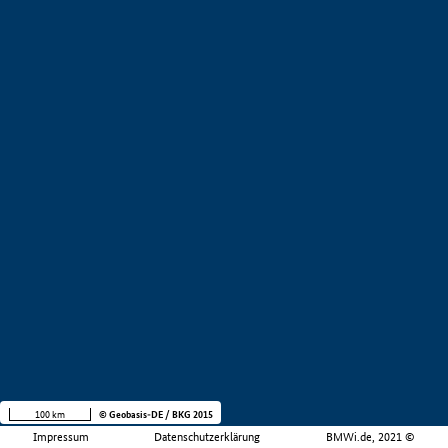
100 km
© Geobasis-DE / BKG 2015
Impressum
Datenschutzerklärung
BMWi.de, 2021 ©