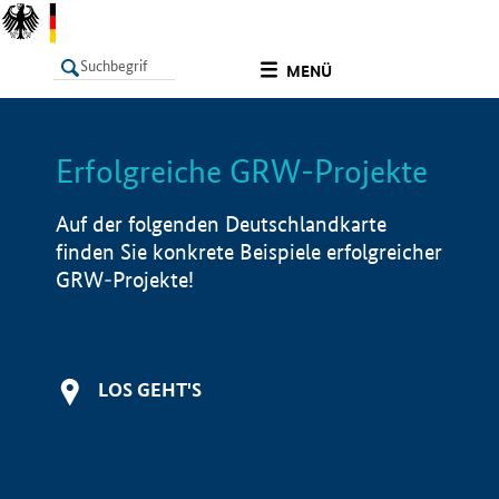
undefined
MENÜ
Erfolgreiche GRW-Projekte
LISTE
Filter
Info
Auf der folgenden Deutschlandkarte
finden Sie konkrete Beispiele erfolgreicher
GRW-Projekte!
LOS GEHT'S