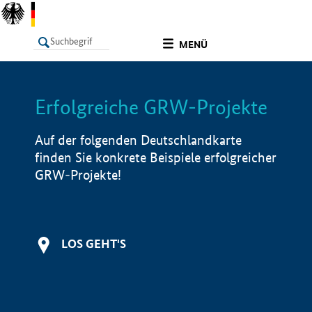
undefined
MENÜ
Erfolgreiche GRW-Projekte
LISTE
Filter
Info
Auf der folgenden Deutschlandkarte
finden Sie konkrete Beispiele erfolgreicher
GRW-Projekte!
LOS GEHT'S