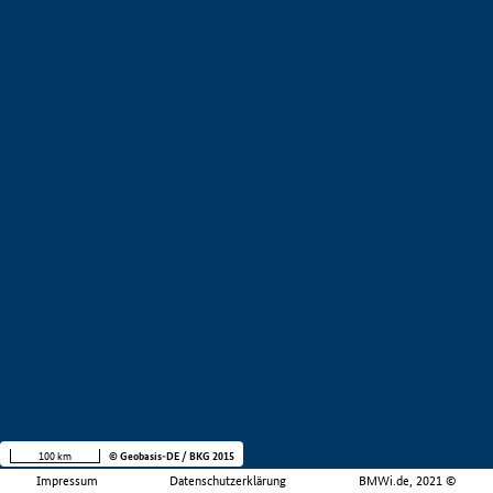
100 km
© Geobasis-DE / BKG 2015
Impressum
Datenschutzerklärung
BMWi.de, 2021 ©