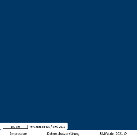
100 km
© Geobasis-DE / BKG 2015
Impressum
Datenschutzerklärung
BMWi.de, 2021 ©