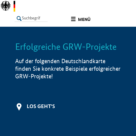
undefined
MENÜ
Erfolgreiche GRW-Projekte
LISTE
Filter
Info
Auf der folgenden Deutschlandkarte
finden Sie konkrete Beispiele erfolgreicher
GRW-Projekte!
LOS GEHT'S