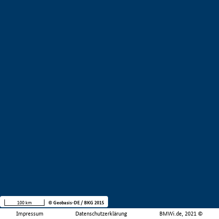
100 km
© Geobasis-DE / BKG 2015
Impressum
Datenschutzerklärung
BMWi.de, 2021 ©