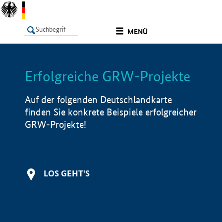
undefined
MENÜ
Erfolgreiche GRW-Projekte
LISTE
Filter
Info
Auf der folgenden Deutschlandkarte
finden Sie konkrete Beispiele erfolgreicher
GRW-Projekte!
LOS GEHT'S