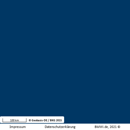
100 km
© Geobasis-DE / BKG 2015
Impressum
Datenschutzerklärung
BMWi.de, 2021 ©