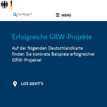
undefined
MENÜ
Erfolgreiche GRW-Projekte
LISTE
Filter
Info
Auf der folgenden Deutschlandkarte
finden Sie konkrete Beispiele erfolgreicher
GRW-Projekte!
LOS GEHT'S