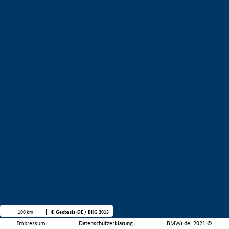
100 km
© Geobasis-DE / BKG 2015
Impressum
Datenschutzerklärung
BMWi.de, 2021 ©