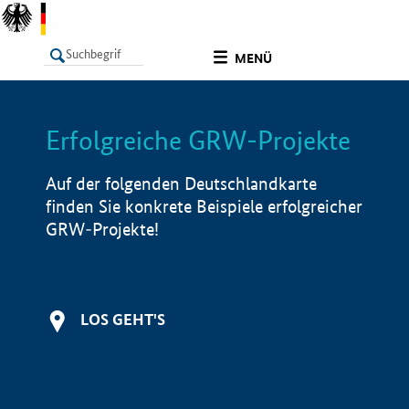
undefined
MENÜ
Erfolgreiche GRW-Projekte
LISTE
Filter
Info
Auf der folgenden Deutschlandkarte
finden Sie konkrete Beispiele erfolgreicher
GRW-Projekte!
LOS GEHT'S