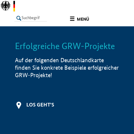
undefined
MENÜ
Erfolgreiche GRW-Projekte
LISTE
Filter
Info
Auf der folgenden Deutschlandkarte
finden Sie konkrete Beispiele erfolgreicher
GRW-Projekte!
LOS GEHT'S