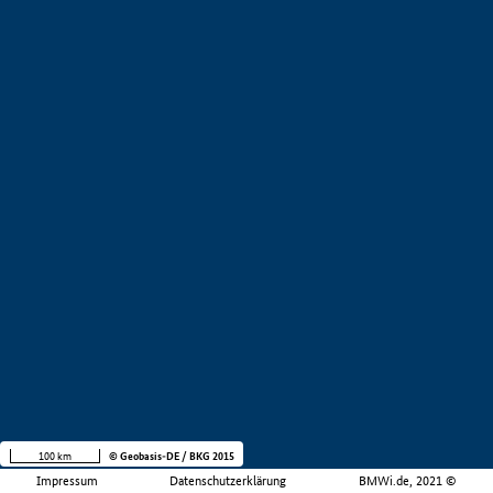
100 km
© Geobasis-DE / BKG 2015
Impressum
Datenschutzerklärung
BMWi.de, 2021 ©