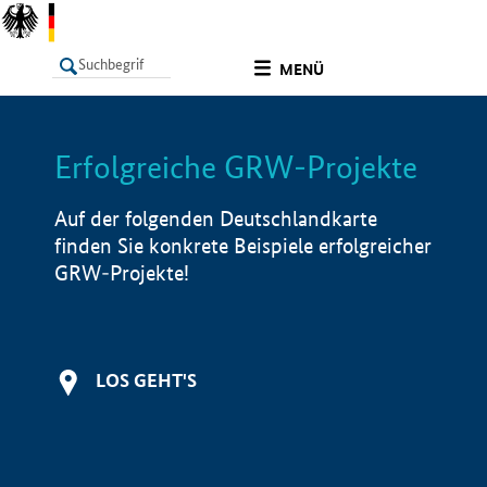
undefined
MENÜ
Erfolgreiche GRW-Projekte
LISTE
Filter
Info
Auf der folgenden Deutschlandkarte
finden Sie konkrete Beispiele erfolgreicher
GRW-Projekte!
LOS GEHT'S