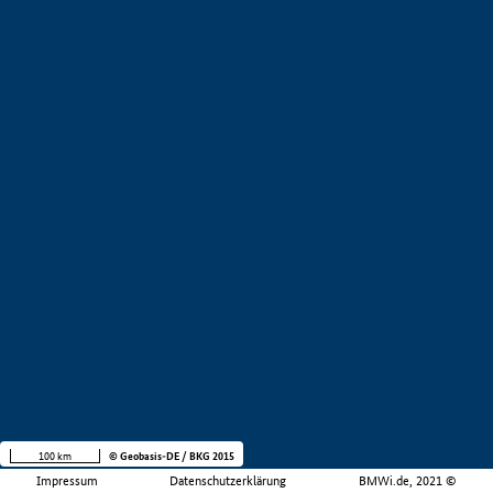
100 km
© Geobasis-DE / BKG 2015
Impressum
Datenschutzerklärung
BMWi.de, 2021 ©