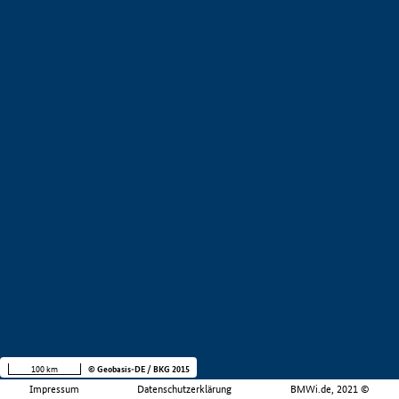
100 km
© Geobasis-DE / BKG 2015
Impressum
Datenschutzerklärung
BMWi.de, 2021 ©