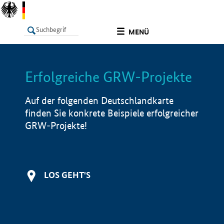
undefined
MENÜ
Erfolgreiche GRW-Projekte
LISTE
Filter
Info
Auf der folgenden Deutschlandkarte
finden Sie konkrete Beispiele erfolgreicher
GRW-Projekte!
LOS GEHT'S