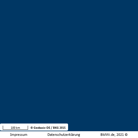
100 km
© Geobasis-DE / BKG 2015
Impressum
Datenschutzerklärung
BMWi.de, 2021 ©