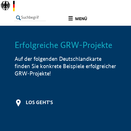
undefined
MENÜ
Erfolgreiche GRW-Projekte
LISTE
Filter
Info
Auf der folgenden Deutschlandkarte
finden Sie konkrete Beispiele erfolgreicher
GRW-Projekte!
LOS GEHT'S