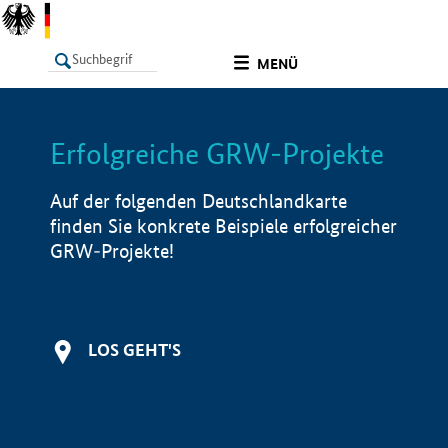
undefined
MENÜ
Erfolgreiche GRW-Projekte
LISTE
Filter
Info
Auf der folgenden Deutschlandkarte
finden Sie konkrete Beispiele erfolgreicher
GRW-Projekte!
LOS GEHT'S