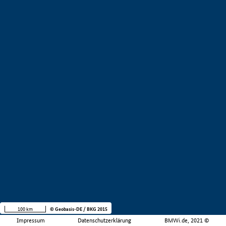
100 km
© Geobasis-DE / BKG 2015
Impressum
Datenschutzerklärung
BMWi.de, 2021 ©