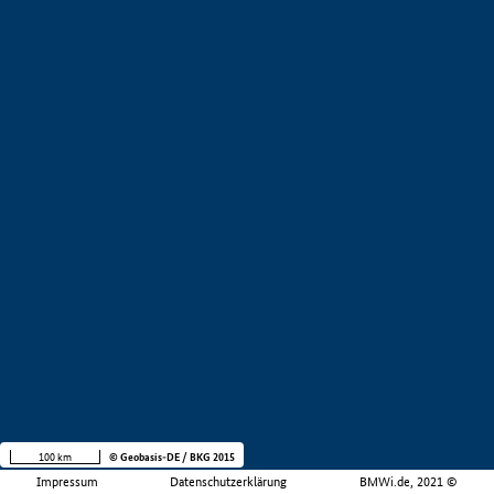
100 km
© Geobasis-DE / BKG 2015
Impressum
Datenschutzerklärung
BMWi.de, 2021 ©