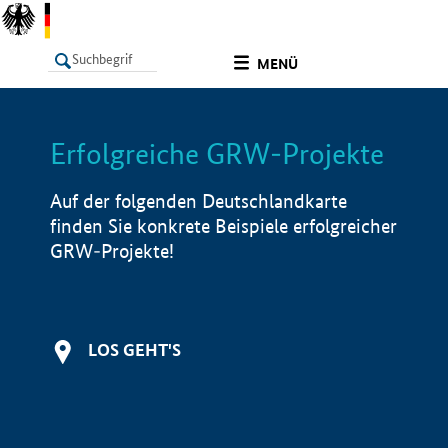
undefined
MENÜ
Erfolgreiche GRW-Projekte
LISTE
Filter
Info
Auf der folgenden Deutschlandkarte
finden Sie konkrete Beispiele erfolgreicher
GRW-Projekte!
LOS GEHT'S