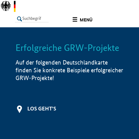
undefined
MENÜ
Erfolgreiche GRW-Projekte
LISTE
Filter
Info
Auf der folgenden Deutschlandkarte
finden Sie konkrete Beispiele erfolgreicher
GRW-Projekte!
LOS GEHT'S