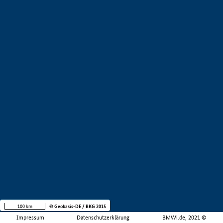
100 km
© Geobasis-DE / BKG 2015
Impressum
Datenschutzerklärung
BMWi.de, 2021 ©