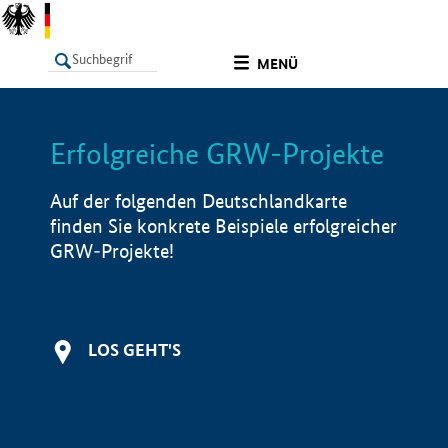
undefined
MENÜ
Erfolgreiche GRW-Projekte
LISTE
Filter
Info
Auf der folgenden Deutschlandkarte
finden Sie konkrete Beispiele erfolgreicher
GRW-Projekte!
LOS GEHT'S