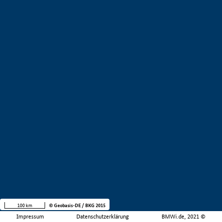
100 km
© Geobasis-DE / BKG 2015
Impressum
Datenschutzerklärung
BMWi.de, 2021 ©