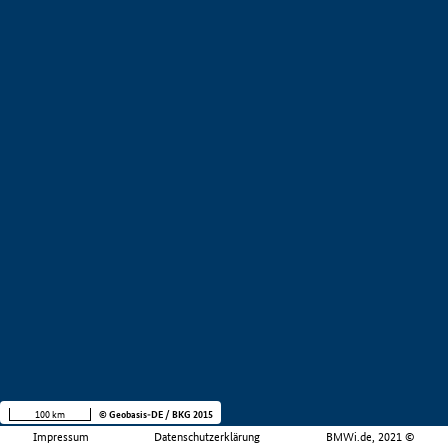
100 km
© Geobasis-DE / BKG 2015
Impressum
Datenschutzerklärung
BMWi.de, 2021 ©