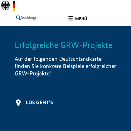
undefined
MENÜ
Erfolgreiche GRW-Projekte
LISTE
Filter
Info
Auf der folgenden Deutschlandkarte
finden Sie konkrete Beispiele erfolgreicher
GRW-Projekte!
LOS GEHT'S