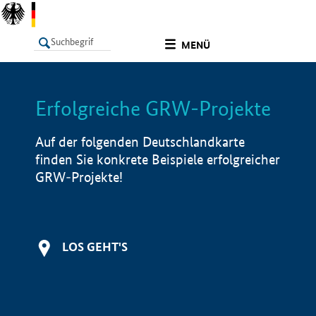
undefined
MENÜ
Erfolgreiche GRW-Projekte
LISTE
Filter
Info
Auf der folgenden Deutschlandkarte
finden Sie konkrete Beispiele erfolgreicher
GRW-Projekte!
LOS GEHT'S