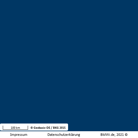
100 km
© Geobasis-DE / BKG 2015
Impressum
Datenschutzerklärung
BMWi.de, 2021 ©