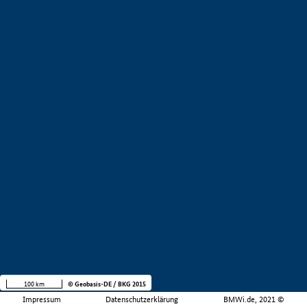
100 km
© Geobasis-DE / BKG 2015
Impressum
Datenschutzerklärung
BMWi.de, 2021 ©