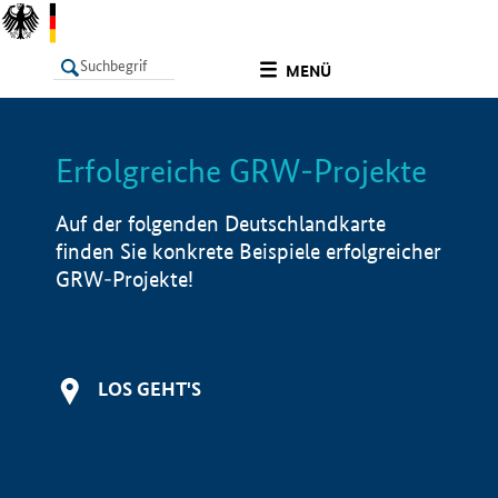
undefined
MENÜ
Erfolgreiche GRW-Projekte
LISTE
Filter
Info
Auf der folgenden Deutschlandkarte
finden Sie konkrete Beispiele erfolgreicher
GRW-Projekte!
LOS GEHT'S