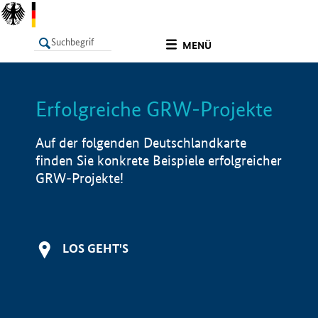
undefined
MENÜ
Erfolgreiche GRW-Projekte
LISTE
Filter
Info
Auf der folgenden Deutschlandkarte
finden Sie konkrete Beispiele erfolgreicher
GRW-Projekte!
LOS GEHT'S